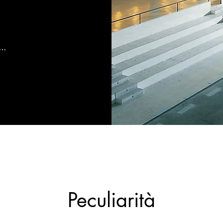
e…
Peculiarità