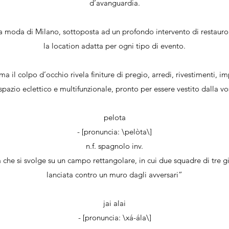
d’avanguardia.
lla moda di Milano, sottoposta ad un profondo intervento di restauro
la location adatta per ogni tipo di evento.
 ma il colpo d’occhio rivela finiture di pregio, arredi, rivestimenti, i
azio eclettico e multifunzionale, pronto per essere vestito dalla vos
pelota
- [pronuncia: \pelòta\]
n.f. spagnolo inv.
 che si svolge su un campo rettangolare, in cui due squadre di tre gi
lanciata contro un muro dagli avversari”
jai alai
- [pronuncia: \xá-ála\]