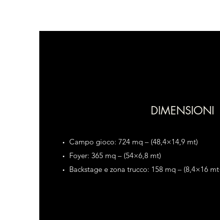
DIMENSIONI
Campo gioco: 724 mq – (48,4×14,9 mt)
Foyer: 365 mq – (54×6,8 mt)
Backstage e zona trucco: 158 mq – (8,4×16 m