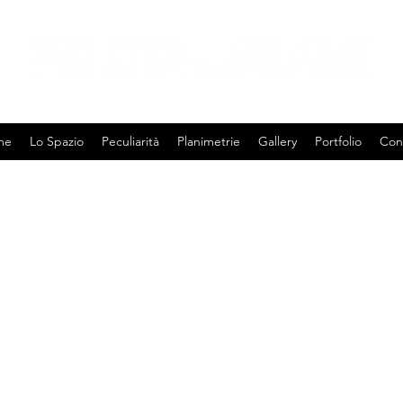
Spazio Eventi nel centro di Milano
me
Lo Spazio
Peculiarità
Planimetrie
Gallery
Portfolio
Cont