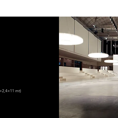
t+2,4×11 mt)