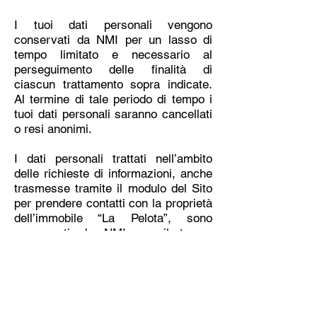
I tuoi dati personali vengono
conservati da NMI per un lasso di
tempo limitato e necessario al
perseguimento delle finalità di
ciascun trattamento sopra indicate.
Al termine di tale periodo di tempo i
tuoi dati personali saranno cancellati
o resi anonimi.
I dati personali trattati nell’ambito
delle richieste di informazioni, anche
trasmesse tramite il modulo del Sito
per prendere contatti con la proprietà
dell’immobile “La Pelota”, sono
conservati da NMI per il tempo
strettamente necessario per
rispondere alle tue richieste e poi
cancellati, salvo che NMI non abbia
un legittimo interesse alla
conservazione dei tuoi dati personali