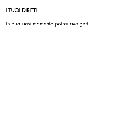
I TUOI DIRITTI
In qualsiasi momento potrai rivolgerti
a 247, scrivendo una mail
all’indirizzo
amministrazione@twentyfourseven.it
,
per ricevere l’elenco dei responsabili
del trattamento dei dati personali
(vale a dire, dei soggetti terzi di cui
247 si avvale nello svolgimento della
propria attività che compiono
operazioni di trattamento di dati
personali per conto di 247 e
secondo le istruzioni impartite dalla
stessa).
Sempre scrivendo una mail
all’indirizzo
amministrazione@twentyfourseven.it