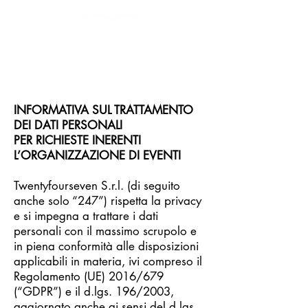
Spazio Eventi nel centro di
Milano
INFORMATIVA SUL TRATTAMENTO
DEI DATI PERSONALI
PER RICHIESTE INERENTI
L’ORGANIZZAZIONE DI EVENTI
Twentyfourseven S.r.l. (di seguito
anche solo “247”) rispetta la privacy
e si impegna a trattare i dati
personali con il massimo scrupolo e
in piena conformità alle disposizioni
applicabili in materia, ivi compreso il
Regolamento (UE) 2016/679
(“GDPR”) e il d.lgs. 196/2003,
aggiornato anche ai sensi del d.lgs.